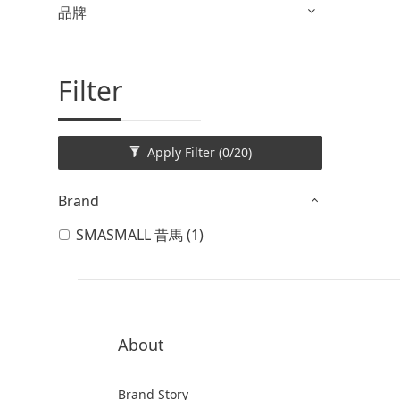
品牌
Filter
Apply Filter
(0/20)
Brand
SMASMALL 昔馬 (1)
About
Brand Story