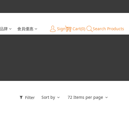
Sign In
Cart(0)
Search Products
品牌
會員優惠
Sort by
72 Items per page
Filter