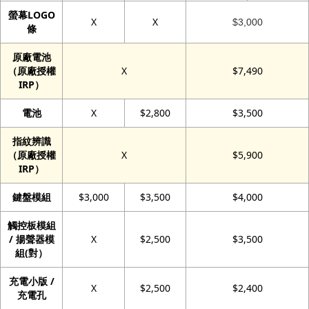
螢幕LOGO
X
X
$3,000
條
原廠電池
（原廠授權
X
$7,490
IRP）
電池
X
$2,800
$3,500
指紋辨識
（原廠授權
X
$5,900
IRP）
鍵盤模組
$3,000
$3,500
$4,000
觸控板模組
/ 揚聲器模
X
$2,500
$3,500
組(對）
充電小版 /
X
$2,500
$2,400
充電孔