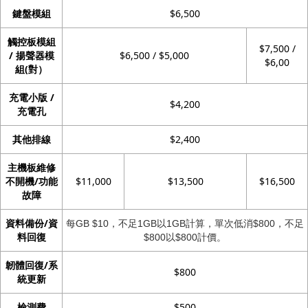
鍵盤模組
$6,500
觸控板模組
$7,500 /
/ 揚聲器模
$6,500 / $5,000
$6,00
組(對）
充電小版 /
$4,200
充電孔
其他排線
$2,400
主機板維修
不開機/功能
$11,000
$13,500
$16,500
故障
資料備份/資
每GB $10，不足1GB以1GB計算，單次低消$800，不足
料回復
$800以$800計價。
韌體回復/系
$800
統更新
檢測費
$500