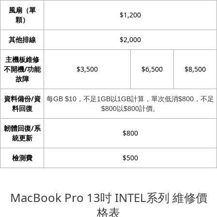
風扇（單
$1,200
顆）
其他排線
$2,000
主機板維修
不開機/功能
$3,500
$6,500
$8,500
故障
資料備份/資
每GB $10，不足1GB以1GB計算，單次低消$800，不足
料回復
$800以$800計價。
韌體回復/系
$800
統更新
檢測費
$500
MacBook Pro 13吋 INTEL系列 維修價
格表