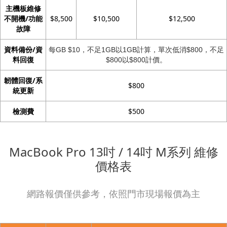
主機板維修
不開機/功能
$8,500
$10,500
$12,500
故障
資料備份/資
每GB $10，不足1GB以1GB計算，單次低消$800，不足
料回復
$800以$800計價。
韌體回復/系
$800
統更新
檢測費
$500
MacBook Pro 13吋 / 14吋 M系列 維修
價格表
網路報價僅供參考，依照門市現場報價為主