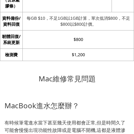
膠條）
資料備份/
每GB $10，不足1GB以1GB計算，單次低消$800，不足
資料回復
$800以$800計價。
韌體回復/
$800
系統更新
檢測費
$1,200
Mac維修常見問題
MacBook進水怎麼辦？
有時候筆電進水當下甚至幾天使用都會正常,但是時間久了
可能會慢慢出現功能性故障或是電腦不開機,這都是液體滲