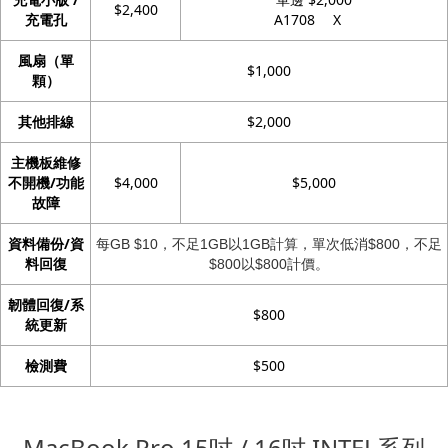
$2,400
充電孔
A1708 X
風扇（單
$1,000
顆）
其他排線
$2,000
主機板維修
不開機/功能
$4,000
$5,000
故障
資料備份/資
每GB $10，不足1GB以1GB計算，單次低消$800，不足
料回復
$800以$800計價。
韌體回復/系
$800
統更新
檢測費
$500
MacBook Pro 15吋 / 16吋 INTEL系列