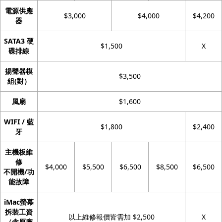
電源供應
$3,000
$4,000
$4,200
器
SATA3 硬
$1,500
X
碟排線
揚聲器模
$3,500
組(對）
風扇
$1,600
WIFI / 藍
$1,800
$2,400
牙
主機板維
修
$4,000
$5,500
$6,500
$8,500
$6,500
不開機/功
能故障
iMac螢幕
拆裝工資
以上維修報價皆需加 $2,500
X
（含原廠