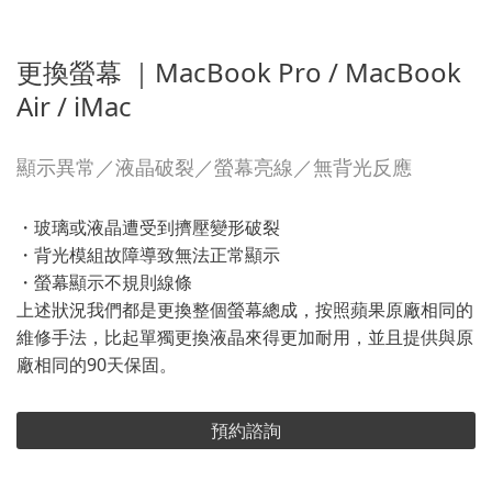
更換螢幕 ｜MacBook Pro / MacBook
Air / iMac
顯示異常／液晶破裂／螢幕亮線／無背光反應
・玻璃或液晶遭受到擠壓變形破裂
・背光模組故障導致無法正常顯示
・螢幕顯示不規則線條
上述狀況我們都是更換整個螢幕總成，按照蘋果原廠相同的
維修手法，比起單獨更換液晶來得更加耐用，並且提供與原
廠相同的90天保固。
預約諮詢