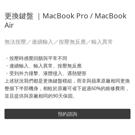
更換鍵盤 ｜MacBook Pro / MacBook
Air
無法按壓／連續輸入／按壓無反應／輸入異常
・按壓時感覺回饋與平常不同
・連續輸入、輸入異常、按壓無反應
・受到外力撞擊、液體侵入、遇熱變形
上述狀況我們都是更換鍵盤模組，而非與蘋果原廠相同更換
整個下半部機身，相較於原廠可省下超過60%的維修費用，
並且提供與原廠相同的90天保固。
預約諮詢