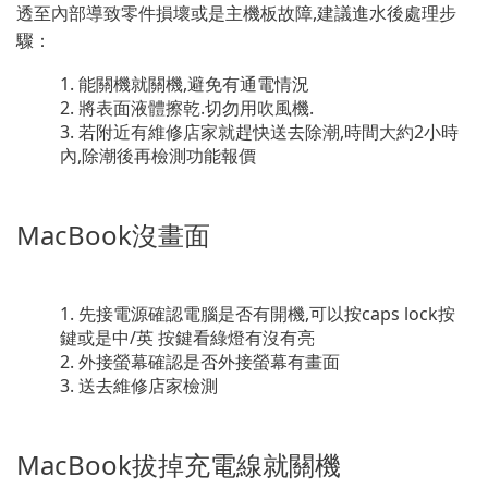
透至內部導致零件損壞或是主機板故障,建議進水後處理步
驟：
能關機就關機,避免有通電情況
將表面液體擦乾.切勿用吹風機.
若附近有維修店家就趕快送去除潮,時間大約2小時
內,除潮後再檢測功能報價
MacBook沒畫面
先接電源確認電腦是否有開機,可以按caps lock按
鍵或是中/英 按鍵看綠燈有沒有亮
外接螢幕確認是否外接螢幕有畫面
送去維修店家檢測
MacBook拔掉充電線就關機