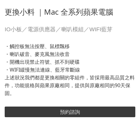
更換小料 ｜Mac 全系列蘋果電腦
IO小板／電源供應器／喇叭模組／WIFI藍芽
・觸控板無法按壓、鼠標飄移
・喇叭破音、麥克風無法收音
・開機出現禁止符號、抓不到硬碟
・WIFI緩慢無法連線、藍牙常斷線
上述狀況我們都是更換相關的零組件，皆採用最高品質之料
件，功能規格與蘋果原廠相同，提供與原廠相同的90天保
固。
預約諮詢