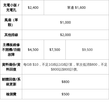
充電小版 /
$2,400
單邊 $1,600
充電孔
風扇（單
$1,000
顆）
其他排線
$2,000
主機板維修
不開機/功能
$4,500
$7,500
$9,500
故障
資料備份/資
每GB $10，不足1GB以1GB計算，單次低消$800，不足
料回復
$800以$800計價。
韌體回復/系
$800
統更新
檢測費
$500