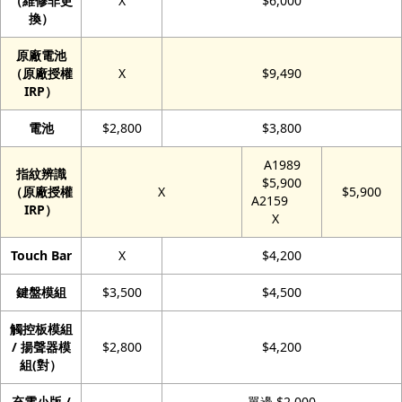
（維修非更
X
$6,000
換）
原廠電池
（原廠授權
X
$9,490
IRP）
電池
$2,800
$3,800
A1989
指紋辨識
$5,900
（原廠授權
X
$5,900
A2159
IRP）
X
Touch Bar
X
$4,200
鍵盤模組
$3,500
$4,500
觸控板模組
/ 揚聲器模
$2,800
$4,200
組(對）
充電小版 /
單邊 $2,000