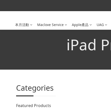
本月活動
Maclove Service
Apple產品
UAG
iPad 
Categories
Featured Products