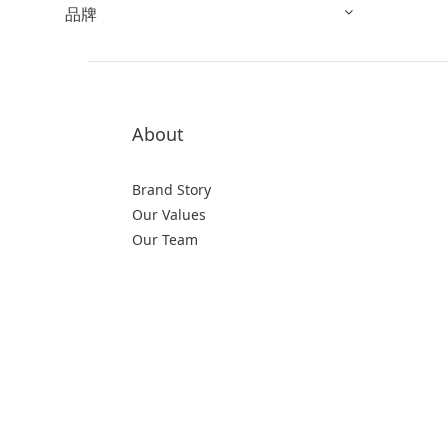
品牌
About
Brand Story
Our Values
Our Team