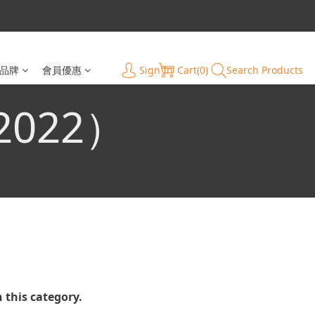
Sign In
Cart(0)
Search Products
品牌
會員優惠
/2022）
n this category.