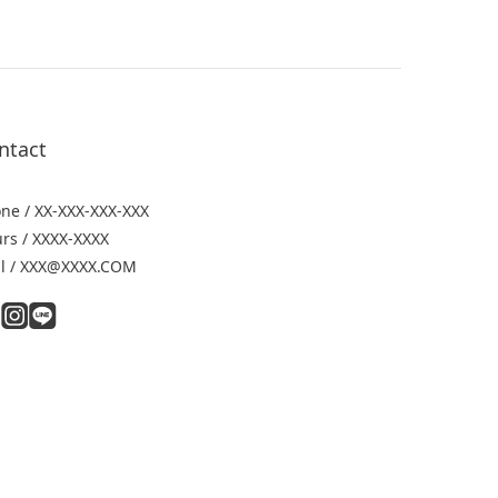
ntact
ne / XX-XXX-XXX-XXX
rs / XXXX-XXXX
l / XXX@XXXX.COM