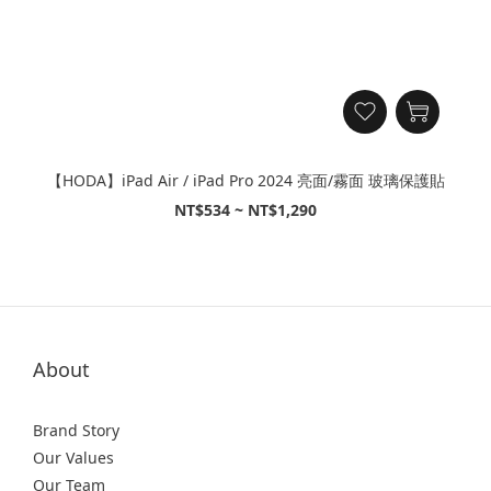
【HODA】iPad Air / iPad Pro 2024 亮面/霧面 玻璃保護貼
NT$534 ~ NT$1,290
About
Brand Story
Our Values
Our Team