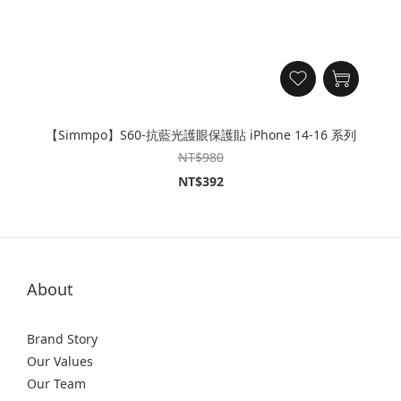
【Simmpo】S60-抗藍光護眼保護貼 iPhone 14-16 系列
NT$980
NT$392
About
Brand Story
Our Values
Our Team