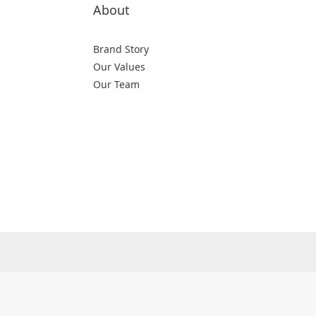
About
Brand Story
Our Values
Our Team