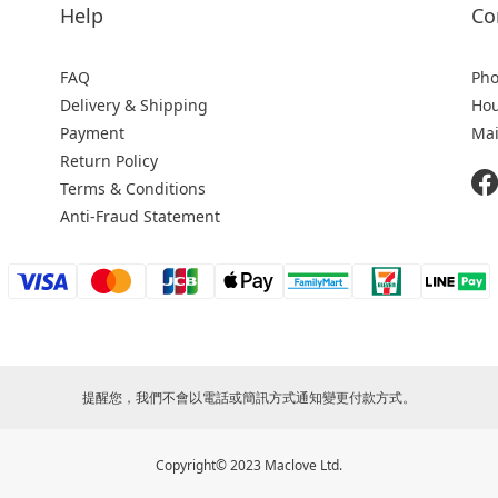
Help
Co
FAQ
Pho
Delivery & Shipping
Hou
Payment
Mai
Return Policy
Terms & Conditions
Anti-Fraud Statement
提醒您，我們不會以電話或簡訊方式通知變更付款方式。
Copyright© 2023 Maclove Ltd.