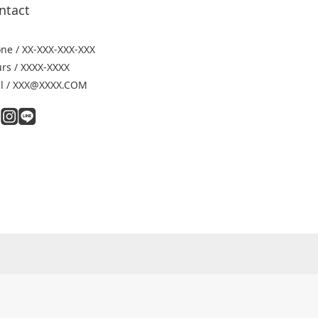
ntact
ne / XX-XXX-XXX-XXX
rs / XXXX-XXXX
l / XXX@XXXX.COM