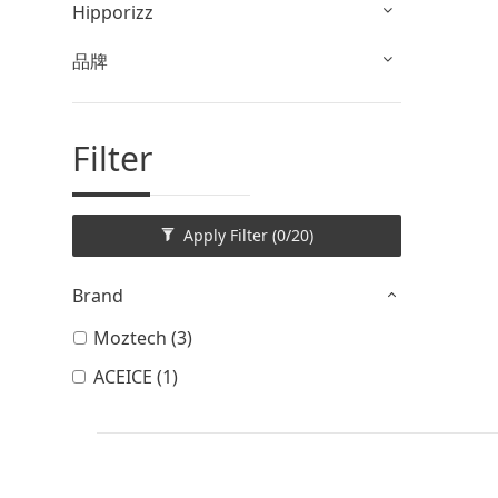
Hipporizz
品牌
Filter
Apply Filter
(0/20)
Brand
Moztech (3)
ACEICE (1)