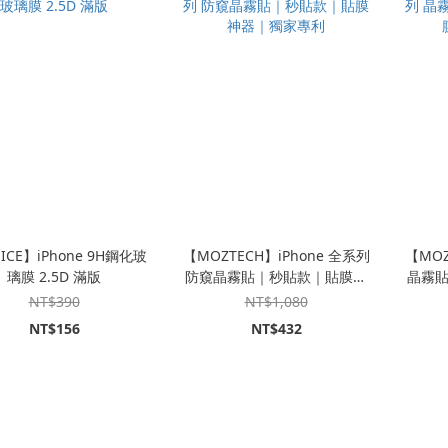
ICE】iPhone 9H鋼化玻
【MOZTECH】iPhone 全系列
【MOZ
璃膜 2.5D 滿版
防窺晶霧貼｜秒貼款｜貼膜神
晶霧
器｜獨家專利
NT$390
NT$1,080
NT$156
NT$432