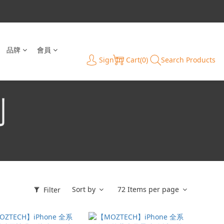
品牌
會員
Sign In
Cart(0)
Search Products
列
Sort by
72 Items per page
Filter