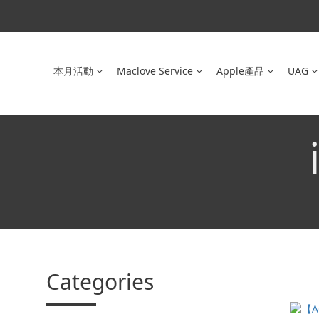
本月活動
Maclove Service
Apple產品
UAG
Categories