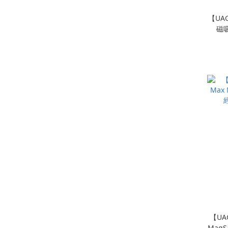
【UAG
磁
【UAG
Mag