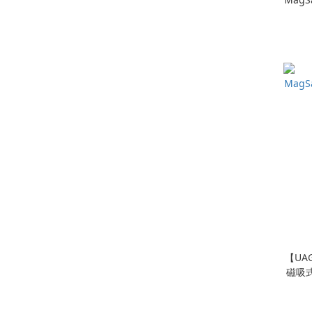
【UAG
磁吸