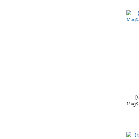
【U
Mag