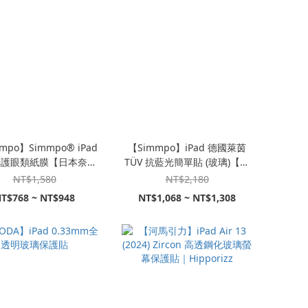
mpo】Simmpo® iPad
【Simmpo】iPad 德國萊茵
光護眼類紙膜【日本奈米
TÜV 抗藍光簡單貼 (玻璃)【護
紙】
眼透明版】
NT$1,580
NT$2,180
T$768 ~ NT$948
NT$1,068 ~ NT$1,308