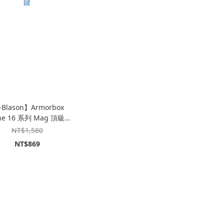
-Blason】Armorbox
one 16 系列 Mag 頂級鏡
支架軍規防摔殼｜相機按
NT$1,580
鍵
NT$869