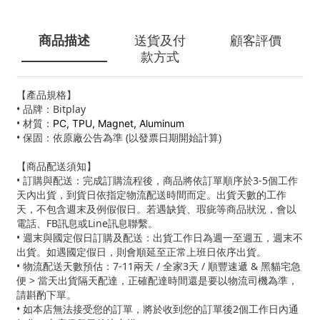
商品描述
送貨及付
顧客評價
款方式
【產品規格】
• 品牌：Bitplay
• 材質：
PC, TPU, Magnet, Aluminum
• 保固：依原廠公告為準 (以發票日期開始計算)
【商品配送須知】
• 訂購與配送：完成訂購流程後，商品將依訂單順序於3-5個工作
天內出貨，到貨日依指定物流配送時間而定。出貨天數的工作
天，不包含週末及例假假日。若遇缺貨、瑕疵等商品狀況，會以
電話、FB訊息或Line訊息聯繫。
• 週末與國定假日訂購及配送：出貨工作日為週一至週五，週末不
出貨。如遇國定假日，則會順延至正常上班日依序出貨。
• 物流配送天數預估：7-11兩天 / 全家3天 / 順豐速遞 & 黑貓宅急
便 > 當天出貨隔天配達，正確配達時間還是要以物流司機為準，
請斟酌下單。
• 如本店無法接受您的訂單，將於收到您的訂單後2個工作日內通