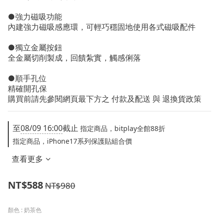
●強力磁吸功能
內建強力磁吸感應環，可輕巧穩固地使用各式磁吸配件
●獨立金屬按鈕
全金屬切削製成，回饋紮實，觸感俐落
●順手孔位
精確開孔保
購買前請先參閱網頁最下方之 付款及配送 與 退換貨政策
至
08/09 16:00
截止
指定商品，bitplay全館88折
指定商品，iPhone17系列保護貼組合價
查看更多
NT$588
NT$980
顏色
: 奶茶色