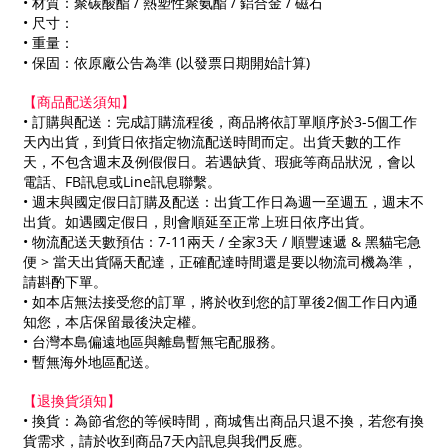
• 材質：聚碳酸酯 / 熱塑性聚氨酯 / 鋁合金 / 磁石
• 尺寸：
• 重量：
• 保固：依原廠公告為準 (以發票日期開始計算)
【商品配送須知】
• 訂購與配送：完成訂購流程後，商品將依訂單順序於3-5個工作
天內出貨，到貨日依指定物流配送時間而定。出貨天數的工作
天，不包含週末及例假假日。若遇缺貨、瑕疵等商品狀況，會以
電話、FB訊息或Line訊息聯繫。
• 週末與國定假日訂購及配送：出貨工作日為週一至週五，週末不
出貨。如遇國定假日，則會順延至正常上班日依序出貨。
• 物流配送天數預估：7-11兩天 / 全家3天 / 順豐速遞 & 黑貓宅急
便 > 當天出貨隔天配達，正確配達時間還是要以物流司機為準，
請斟酌下單。
• 如本店無法接受您的訂單，將於收到您的訂單後2個工作日內通
知您，本店保留最後決定權。
• 台灣本島偏遠地區與離島暫無宅配服務。
• 暫無海外地區配送。
【退換貨須知】
• 換貨：為節省您的等候時間，商城售出商品只退不換，若您有換
貨需求，請於收到商品7天內訊息與我們反應。