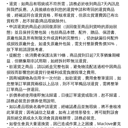
• 退貨：如商品有瑕疵或不符所需，請務必於收到商品7天內訊息
與我們反應。人員後續在收到您的退貨申請和寄回的退貨商品
後，經確認符合退貨資格，即核准退貨，但原出貨運費因已有出
貨程序，恕不歸還(商品瑕疵除外)。
• 申請退貨的商品必須回復原狀（須回復至商品到貨時的原始狀
態）並且保持完整包裝（包括商品本體、配件、贈品、保證書、
原廠包裝及所有附隨文件或資料的完整性），切勿缺漏任何配件
或損毀原廠外盒。如遺失原廠外包裝，需支付整新費售價30%，
故下單前請謹慎考慮。
• 提醒您：依消費者保護法第19條，商品貨到日起7天享猶豫期權
益．但猶豫期非試用期，如經拆封即無法退貨。
• 欲退貨之商品，請以紙盒完整包裝，避免物流配送過程中因商品
損毀而影響您的退貨行使權利或需負擔毀壞之費用。
• 因商城購物為信用卡一次付款，如欲退貨，費用會整筆退回，如
您整筆訂單購買兩樣以上品項，則不可單獨品項退貨，需將整筆
訂單商品一併退回。
• 折價券經使用後即無法歸還，日後訂單退貨或取消，恕不歸還，
請務必留意折價券使用說明。
• 如以產品瑕疵名義申請退貨，經確認產品並無瑕疵，將不會核准
此筆退貨；因有誠信之疑慮，如有上述情形發生，將可能對該會
員拒絕交易或永久取消會員資格辦理，請務必留意。
• 如發生會員大量退換貨，因已造成作業上之困擾，Maclove麥克