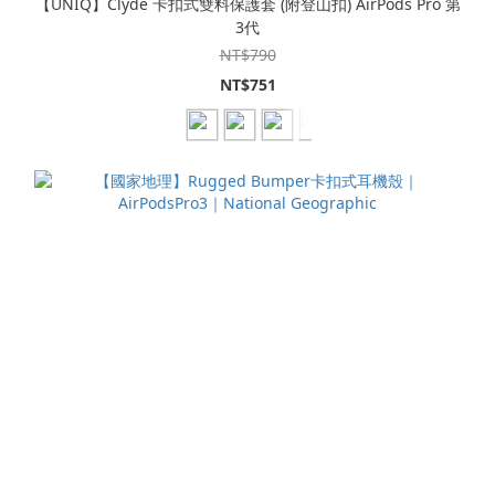
【UNIQ】Clyde 卡扣式雙料保護套 (附登山扣) AirPods Pro 第
3代
NT$790
NT$751