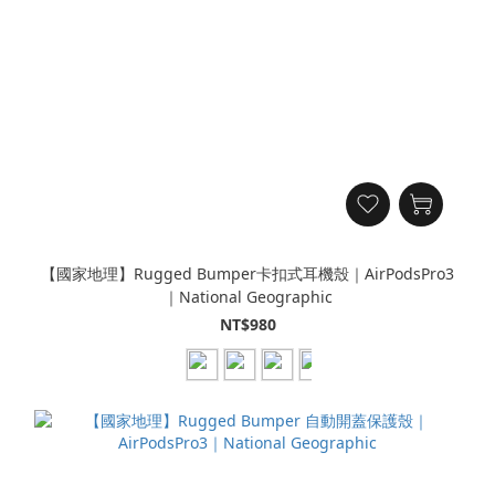
【國家地理】Rugged Bumper卡扣式耳機殼｜AirPodsPro3
｜National Geographic
NT$980