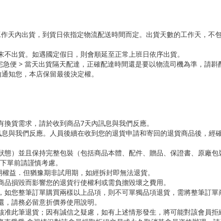
5個工作天內出貨，到貨日依指定物流配送時間而定。出貨天數的工作天，不
週末不出貨。如遇國定假日，則會順延至正常上班日依序出貨。
 & 黑貓宅急便 > 當天出貨隔天配達，正確配達時間還是要以物流司機為準，請
內通知您，本店保留最後決定權。
您有換貨需求，請於收到商品7天內訊息與我們反應。
內訊息與我們反應。人員後續在收到您的退貨申請和寄回的退貨商品後，經
始狀態）並且保持完整包裝（包括商品本體、配件、贈品、保證書、原廠
故下單前請謹慎考慮。
豫期權益．但猶豫期非試用期，如經拆封即無法退貨。
因商品損毀而影響您的退貨行使權利或需負擔毀壞之費用。
回，如您整筆訂單購買兩樣以上品項，則不可單獨品項退貨，需將整筆訂單
歸還，請務必留意折價券使用說明。
會核准此筆退貨；因有誠信之疑慮，如有上述情形發生，將可能對該會員拒