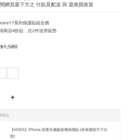
閱網頁最下方之 付款及配送 與 退換貨政策
hone17系列保護貼組合價
清商品4折起，任2件送滑鼠墊
$1,580
購商品
【HODA】iPhone 高透光滿版玻璃保護貼 (依保護殼尺寸出
貨)