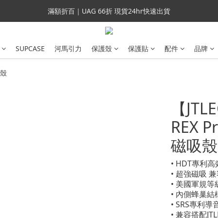
會員699免運｜父親節禮手機殼5折、行動電源66折
滿額折百｜UAG 66折 現貨24hr快速出貨
滿額折百｜SUPCASE iPhone 三星手機殼5折
SUPCASE
河馬引力
保護殼
保護貼
配件
品牌
會員699免運｜父親節禮手機殼5折、行動電源66折
機殼
【JTLE
REX P
磁吸殼
• HDT專利
• 超強磁吸 
• 美國軍規等
• 內側蜂巢結
• SRS專利導
• 兼容搭配JT