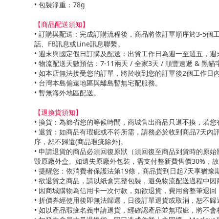
• 包裝淨重：78g
【商品配送須知】
• 訂購與配送：完成訂購流程後，商品將依訂單順序於3-
話、FB訊息或Line訊息聯繫。
• 週末與國定假日訂購及配送：出貨工作日為週一至週五，
• 物流配送天數預估：7-11兩天 / 全家3天 / 順豐速遞
• 如本店無法接受您的訂單，將於收到您的訂單後2個工作日
• 台灣本島偏遠地區與離島暫無宅配服務。
• 暫無海外地區配送。
【退換貨須知】
• 換貨：為節省您的等候時間，商城售出商品只退不換，若
• 退貨：如商品有瑕疵或不符所需，請務必於收到商品7天
序，恕不歸還(商品瑕疵除外)。
• 申請退貨的商品必須回復原狀（須回復至商品到貨時的原
毀原廠外盒。如遺失原廠外包裝，需支付整新費售價30%，
• 提醒您：依消費者保護法第19條，商品貨到日起7天享猶
• 欲退貨之商品，請以紙盒完整包裝，避免物流配送過程中
• 因商城購物為信用卡一次付款，如欲退貨，費用會整筆退
• 折價券經使用後即無法歸還，日後訂單退貨或取消，恕不
• 如以產品瑕疵名義申請退貨，經確認產品並無瑕疵，將不