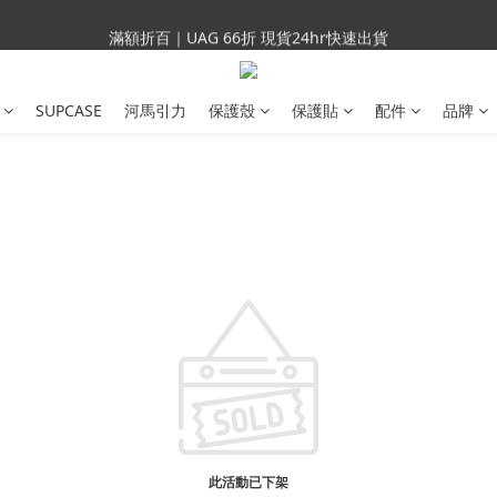
會員699免運｜父親節禮手機殼5折、行動電源66折
滿額折百｜UAG 66折 現貨24hr快速出貨
滿額折百｜SUPCASE iPhone 三星手機殼5折
SUPCASE
河馬引力
保護殼
保護貼
配件
品牌
會員699免運｜父親節禮手機殼5折、行動電源66折
此活動已下架