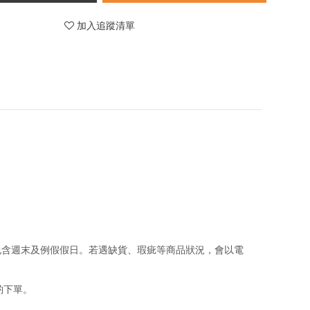
加入追蹤清單
包含週末及例假假日。若遇缺貨、瑕疵等商品狀況，會以電
酌下單。