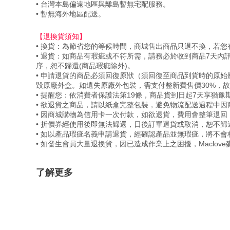
• 台灣本島偏遠地區與離島暫無宅配服務。
• 暫無海外地區配送。
【退換貨須知】
• 換貨：為節省您的等候時間，商城售出商品只退不換，若
• 退貨：如商品有瑕疵或不符所需，請務必於收到商品7天
序，恕不歸還(商品瑕疵除外)。
• 申請退貨的商品必須回復原狀（須回復至商品到貨時的原
毀原廠外盒。如遺失原廠外包裝，需支付整新費售價30%，
• 提醒您：依消費者保護法第19條，商品貨到日起7天享猶
• 欲退貨之商品，請以紙盒完整包裝，避免物流配送過程中
• 因商城購物為信用卡一次付款，如欲退貨，費用會整筆退
• 折價券經使用後即無法歸還，日後訂單退貨或取消，恕不
• 如以產品瑕疵名義申請退貨，經確認產品並無瑕疵，將不
• 如發生會員大量退換貨，因已造成作業上之困擾，Maclo
了解更多