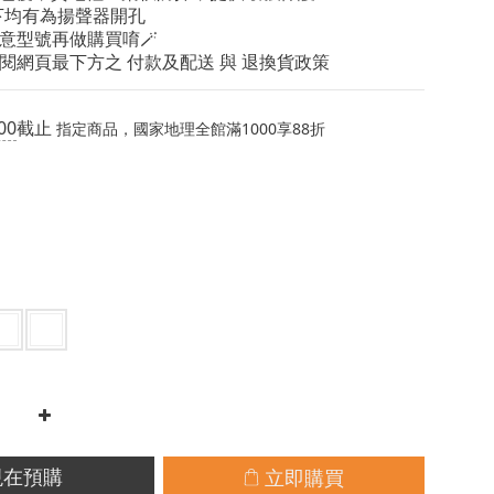
底下均有為揚聲器開孔
意型號再做購買唷🪄
閱網頁最下方之 付款及配送 與 退換貨政策
00
截止
指定商品，國家地理全館滿1000享88折
立即購買
現在預購