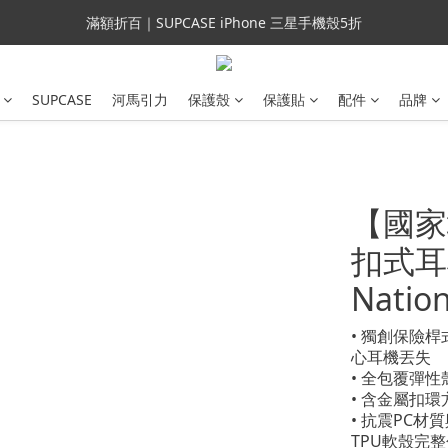
會員699免運｜父親節禮手機殼5折、行動電源66折
滿額折百｜SUPCASE iPhone 三星手機殼5折
會員699免運｜父親節禮手機殼5折、行動電源66折
SUPCASE
河馬引力
保護殼
保護貼
配件
品牌
【國家地
扣式耳機
Nation
• 獨創保險
心耳機丟失
• 全包覆彈
• 含金屬扣
• 抗震PC
TPU軟殼完