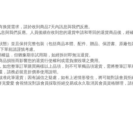
您有換貨需求，請於收到商品7天內訊息與我們反應。
內訊息與我們反應。人員後續在收到您的退貨申請和寄回的退貨商品後，經
始狀態）並且保持完整包裝（包括商品本體、配件、贈品、保證書、原廠
故下單前請謹慎考慮。
豫期權益．但猶豫期非試用期，如經拆封即無法退貨。
因商品損毀而影響您的退貨行使權利或需負擔毀壞之費用。
回，如您整筆訂單購買兩樣以上品項，則不可單獨品項退貨，需將整筆訂單
歸還，請務必留意折價券使用說明。
會核准此筆退貨；因有誠信之疑慮，如有上述情形發生，將可能對該會員拒
ve麥克愛愛 會視情況對該會員採取拒絕交易或永久取消其會員資格辦理，