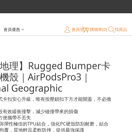
會員登入
購物車(0)
找商品
會員優惠
理】Rugged Bumper卡
殼｜AirPodsPro3｜
al Geographic
桿式卡扣安心升級，唯有按壓鎖扣下方才能開蓋，不必擔
性殼有效緩衝撞擊，減少碰撞帶來的損傷
環方便攜帶不丟失
材質與彈性極佳的TPU結合，強化PC硬殼防刮耐磨，結合
整包覆，質地輕且柔軟防摔，提供最強保護