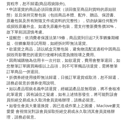
貨程序，恕不歸還(商品瑕疵除外)。
• 申請退貨的商品必須回復原狀（須回復至商品到貨時的原始狀
態）並且保持完整包裝（包括商品本體、配件、贈品、保證書、
原廠包裝及所有附隨文件或資料的完整性），切勿缺漏任何配件
或損毀原廠外盒。如遺失原廠外包裝，需支付整新費售價30%，
故下單前請謹慎考慮。
• 提醒您：依消費者保護法第19條，商品貨到日起7天享猶豫期權
益．但猶豫期非試用期，如經拆封即無法退貨。
• 欲退貨之商品，請以紙盒完整包裝，避免物流配送過程中因商品
損毀而影響您的退貨行使權利或需負擔毀壞之費用。
• 因商城購物為信用卡一次付款，如欲退貨，費用會整筆退回，如
您整筆訂單購買兩樣以上品項，則不可單獨品項退貨，需將整筆
訂單商品一併退回。
• 折價券經使用後即無法歸還，日後訂單退貨或取消，恕不歸還，
請務必留意折價券使用說明。
• 如以產品瑕疵名義申請退貨，經確認產品並無瑕疵，將不會核准
此筆退貨；因有誠信之疑慮，如有上述情形發生，將可能對該會
員拒絕交易或永久取消會員資格辦理，請務必留意。
• 如發生會員大量退換貨，因已造成作業上之困擾，Maclove麥克
愛愛 會視情況對該會員採取拒絕交易或永久取消其會員資格辦
理，請務必留意。