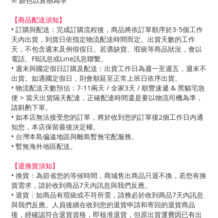
※ 顏色以實物為準
【商品配送須知】
• 訂購與配送：完成訂購流程後，商品將依訂單順序於3-5個工作
天內出貨，到貨日依指定物流配送時間而定。出貨天數的工作
天，不包含週末及例假假日。若遇缺貨、瑕疵等商品狀況，會以
電話、FB訊息或Line訊息聯繫。
• 週末與國定假日訂購及配送：出貨工作日為週一至週五，週末不
出貨。如遇國定假日，則會順延至正常上班日依序出貨。
• 物流配送天數預估：7-11兩天 / 全家3天 / 順豐速遞 & 黑貓宅急
便 > 當天出貨隔天配達，正確配達時間還是要以物流司機為準，
請斟酌下單。
• 如本店無法接受您的訂單，將於收到您的訂單後2個工作日內通
知您，本店保留最後決定權。
• 台灣本島偏遠地區與離島暫無宅配服務。
• 暫無海外地區配送。
【退換貨須知】
• 換貨：為節省您的等候時間，商城售出商品只退不換，若您有換
貨需求，請於收到商品7天內訊息與我們反應。
• 退貨：如商品有瑕疵或不符所需，請務必於收到商品7天內訊息
與我們反應。人員後續在收到您的退貨申請和寄回的退貨商品
後，經確認符合退貨資格，即核准退貨，但原出貨運費因已有出