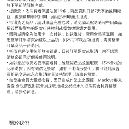
故下單前請謹慎考慮。
• 提醒您：依消費者保護法第19條，商品貨到日起7天享猶豫期權
益．但猶豫期非試用期，如經拆封即無法退貨。
• 欲退貨之商品，請以紙盒完整包裝，避免物流配送過程中因商品
損毀而影響您的退貨行使權利或需負擔毀壞之費用。
• 因商城購物為信用卡一次付款，如欲退貨，費用會整筆退回，如
您整筆訂單購買兩樣以上品項，則不可單獨品項退貨，需將整筆
訂單商品一併退回。
• 折價券經使用後即無法歸還，日後訂單退貨或取消，恕不歸還，
請務必留意折價券使用說明。
• 如以產品瑕疵名義申請退貨，經確認產品並無瑕疵，將不會核准
此筆退貨；因有誠信之疑慮，如有上述情形發生，將可能對該會
員拒絕交易或永久取消會員資格辦理，請務必留意。
• 如發生會員大量退換貨，因已造成作業上之困擾，Maclove麥克
愛愛 會視情況對該會員採取拒絕交易或永久取消其會員資格辦
理，請務必留意。
關於我們