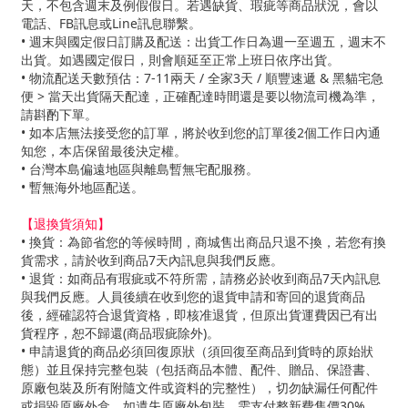
天，不包含週末及例假假日。若遇缺貨、瑕疵等商品狀況，會以
電話、FB訊息或Line訊息聯繫。
• 週末與國定假日訂購及配送：出貨工作日為週一至週五，週末不
出貨。如遇國定假日，則會順延至正常上班日依序出貨。
• 物流配送天數預估：7-11兩天 / 全家3天 / 順豐速遞 & 黑貓宅急
便 > 當天出貨隔天配達，正確配達時間還是要以物流司機為準，
請斟酌下單。
• 如本店無法接受您的訂單，將於收到您的訂單後2個工作日內通
知您，本店保留最後決定權。
• 台灣本島偏遠地區與離島暫無宅配服務。
• 暫無海外地區配送。
【退換貨須知】
• 換貨：為節省您的等候時間，商城售出商品只退不換，若您有換
貨需求，請於收到商品7天內訊息與我們反應。
• 退貨：如商品有瑕疵或不符所需，請務必於收到商品7天內訊息
與我們反應。人員後續在收到您的退貨申請和寄回的退貨商品
後，經確認符合退貨資格，即核准退貨，但原出貨運費因已有出
貨程序，恕不歸還(商品瑕疵除外)。
• 申請退貨的商品必須回復原狀（須回復至商品到貨時的原始狀
態）並且保持完整包裝（包括商品本體、配件、贈品、保證書、
原廠包裝及所有附隨文件或資料的完整性），切勿缺漏任何配件
或損毀原廠外盒。如遺失原廠外包裝，需支付整新費售價30%，