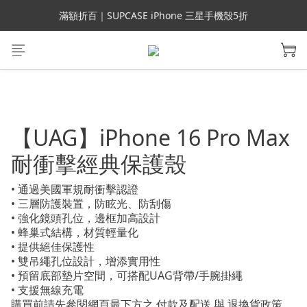
會員699免運｜父親節禮手機殼5折、行動電源66折
滿額折百｜SUPCASE iPhone 三星手機殼5折
會員699免運｜父親節禮手機殼5折、行動電源66折
【UAG】iPhone 16 Pro Max
耐衝擊經典保護殼
• 通過美國軍規耐衝擊認證
• 三層防護裝置，防眩光、防刮傷
• 強化鏡頭孔位，邊框加高設計
• 蜂巢式結構，材質輕量化
• 提供絕佳保護性
• 雙吊繩孔位設計，增添實用性
• 預留底部墊片空間，可搭配UAG背帶/手腕掛繩
• 支援無線充電
購買前請先參閱網頁最下方之 付款及配送 與 退換貨政策