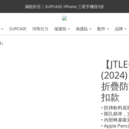
會員699免運｜父親節禮手機殼5折、行動電源66折
滿額折百｜SUPCASE iPhone 三星手機殼5折
會員699免運｜父親節禮手機殼5折、行動電源66折
SUPCASE
河馬引力
保護殼
保護貼
配件
品牌
24）
【JTLE
(202
折疊防
扣款
• 防摔軟料
• 開孔精準
• 內部蜂巢吸
• Apple P