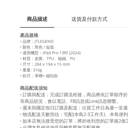
商品描述
送貨及付款方式
產品規格
• 品牌：JTLEGEND
• 顏色：黑色 / 靛藍
• 適用機型：iPad Pro 13吋 (2024)
• 材質：皮膜、TPU、磁鐵、PU
• 尺寸：284 x 194 x 15 mm
• 重量: 316g
• 款式：筆槽+ 磁扣款
商品配送須知
訂購與配送：完成訂購流程後，商品將依訂單順序於
•
等商品狀況，會以電話、FB訊息或Line訊息聯繫。
週末與國定假日訂購及配送：出貨工作日為週一至週
•
物流配送天數預估：宅配(本島2-3工作天)、本島便
•
如本店無法接受您的訂單，將於收到您的訂單後2個
•
台灣本島偏遠地區與離島暫無宅配服務。
•