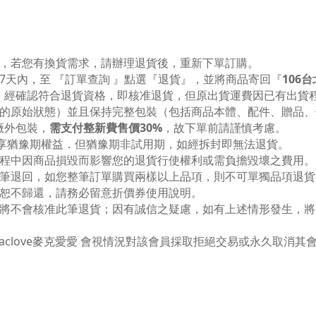
，若您有換貨需求，請辦理退貨後，重新下單訂購。
7天內，至 『訂單查詢 』點選『退貨』，並將商品寄回『
106
經確認符合退貨資格，即核准退貨，但原出貨運費因已有出貨程
的原始狀態）並且保持完整包裝（包括商品本體、配件、贈品、
廠外包裝，
需支付整新費售價30%
，故下單前請謹慎考慮。
天享猶豫期權益．但猶豫期非試用期，如經拆封即無法退貨。
程中因商品損毀而影響您的退貨行使權利或需負擔毀壞之費用。
筆退回，如您整筆訂單購買兩樣以上品項，則不可單獨品項退貨
恕不歸還，請務必留意折價券使用說明。
將不會核准此筆退貨；因有誠信之疑慮，如有上述情形發生，將
clove麥克愛愛 會視情況對該會員採取拒絕交易或永久取消其