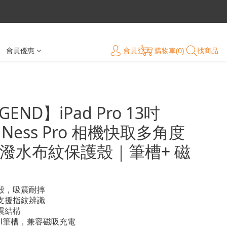
會員登入
購物車(0)
找商品
會員優惠
GEND】iPad Pro 13吋
4) Ness Pro 相機快取多角度
潑水布紋保護殼｜筆槽+ 磁
底殼，吸震耐摔
，支援指紋辨識
震結構
encil筆槽，兼容磁吸充電