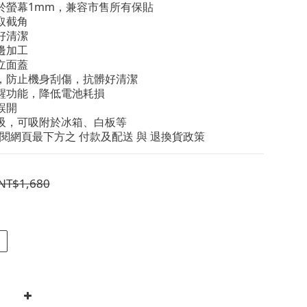
高於螢幕1mm，兼容市售所有保貼
取截角
好清潔
邊加工
立面蓋
層，防止機身刮傷，抗髒好清潔 
喚醒功能，降低電池耗損 
誤開
磁吸，可吸附於冰箱、白板等
閱網頁最下方之 付款及配送 與 退換貨政策
NT$1,680