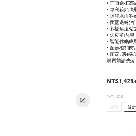
• 正面邊框
• 專利鏡頭快
• 防潑水面料
• 面蓋邊緣油
• 多樣角度站
• 仿皮革內
• 智能休眠
• 面蓋磁扣防
• 面蓋超強
購買前請先參
NT$1,428
顏色
: 靛藍
黑色
靛藍