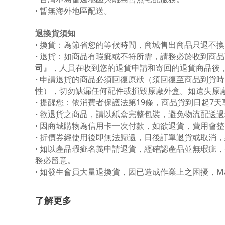
暫無海外地區配送。
•
退換貨須知
換貨：為節省您的等候時間，商城售出商品只退不換
•
退貨：如商品有瑕疵或不符所需，請務必於收到商品
•
司
』，人員在收到您的退貨申請和寄回的退貨商品後，
申請退貨的商品必須回復原狀（須回復至商品到貨時
•
性），切勿缺漏任何配件或損毀原廠外盒。如遺失原
提醒您：依消費者保護法第19條，商品貨到日起7
•
欲退貨之商品，請以紙盒完整包裝，避免物流配送過
•
因商城購物為信用卡一次付款，如欲退貨，費用會整
•
折價券經使用後即無法歸還，日後訂單退貨或取消，
•
如以產品瑕疵名義申請退貨，經確認產品並無瑕疵，
•
務必留意。
如發生會員大量退換貨，因已造成作業上之困擾，Ma
•
了解更多