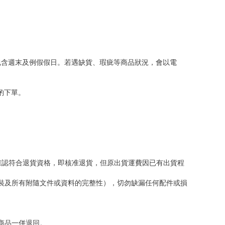
包含週末及例假假日。若遇缺貨、瑕疵等商品狀況，會以電
斟酌下單。
確認符合退貨資格，即核准退貨，但原出貨運費因已有出貨程
包裝及所有附隨文件或資料的完整性），切勿缺漏任何配件或損
商品一併退回。