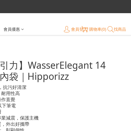
會員登入
購物車(0)
找商品
會員優惠
力】WasserElegant 14
袋｜Hipporizz
皮，抗污好清潔
，耐用性高
操作直覺
以下筆電
層
專業減震，保護主機
質，外出好攜帶
計，彰顯個性