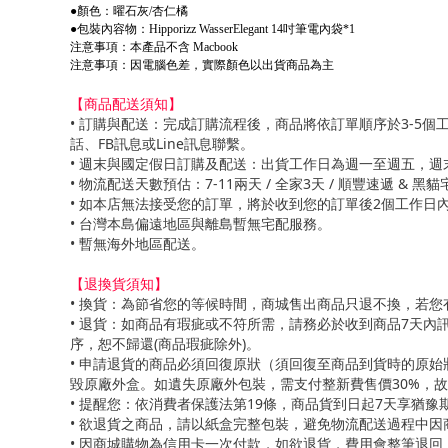
●顏色：曜石灰/杏仁橘
●包裝內容物：Hipporizz WasserElegant 14吋筆電內袋*1
注意事項：本產品不含 Macbook
注意事項：因電腦色差，實際顏色以出貨商品為主
【商品配送須知】
• 訂購與配送：完成訂購流程後，商品將依訂單順序於3-
話、FB訊息或Line訊息聯繫。
• 週末與國定假日訂購及配送：出貨工作日為週一至週五，
• 物流配送天數預估：7-11兩天 / 全家3天 / 順豐速遞
• 如本店無法接受您的訂單，將於收到您的訂單後2個工作日
• 台灣本島偏遠地區與離島暫無宅配服務。
• 暫無海外地區配送。
【退換貨須知】
• 換貨：為節省您的等候時間，商城售出商品只退不換，若
• 退貨：如商品有瑕疵或不符所需，請務必於收到商品7天
序，恕不歸還(商品瑕疵除外)。
• 申請退貨的商品必須回復原狀（須回復至商品到貨時的原
毀原廠外盒。如遺失原廠外包裝，需支付整新費售價30%，
• 提醒您：依消費者保護法第19條，商品貨到日起7天享猶
• 欲退貨之商品，請以紙盒完整包裝，避免物流配送過程中
• 因商城購物為信用卡一次付款，如欲退貨，費用會整筆退