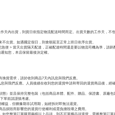
5個工作天內出貨，到貨日依指定物流配送時間而定。出貨天數的工作天，不
週末不出貨。如遇國定假日，則會順延至正常上班日依序出貨。
 & 黑貓宅急便 > 當天出貨隔天配達，正確配達時間還是要以物流司機為準，請
內通知您，本店保留最後決定權。
您有換貨需求，請於收到商品7天內訊息與我們反應。
內訊息與我們反應。人員後續在收到您的退貨申請和寄回的退貨商品後，經
始狀態）並且保持完整包裝（包括商品本體、配件、贈品、保證書、原廠
故下單前請謹慎考慮。
豫期權益．但猶豫期非試用期，如經拆封即無法退貨。
因商品損毀而影響您的退貨行使權利或需負擔毀壞之費用。
回，如您整筆訂單購買兩樣以上品項，則不可單獨品項退貨，需將整筆訂單