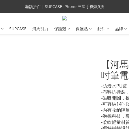
會員699免運｜父親節禮手機殼5折、行動電源66折
滿額折百｜SUPCASE iPhone 三星手機殼5折
會員699免運｜父親節禮手機殼5折、行動電源66折
SUPCASE
河馬引力
保護殼
保護貼
配件
品牌
【河馬引
吋筆電內
-防潑水PU
-布料抗撕裂
-磁吸開闔，
-可容納14吋
-內有收納隔
-泡棉科技，
-柔軟輕量材
-獨特拼接設