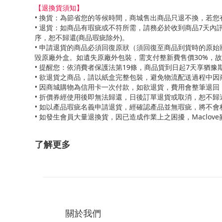
【退換貨須知】
• 換貨：為節省您的等候時間，商城售出商品只退不換，若
• 退貨：如商品有瑕疵或不符所需，請務必於收到商品7天
序，恕不歸還(商品瑕疵除外)。
• 申請退貨的商品必須回復原狀（須回復至商品到貨時的原
毀原廠外盒。如遺失原廠外包裝，需支付整新費售價30%，
• 提醒您：依消費者保護法第19條，商品貨到日起7天享猶
• 欲退貨之商品，請以紙盒完整包裝，避免物流配送過程中
• 因商城購物為信用卡一次付款，如欲退貨，費用會整筆退
• 折價券經使用後即無法歸還，日後訂單退貨或取消，恕不
• 如以產品瑕疵名義申請退貨，經確認產品並無瑕疵，將不
• 如發生會員大量退換貨，因已造成作業上之困擾，Maclo
了解更多
關於我們