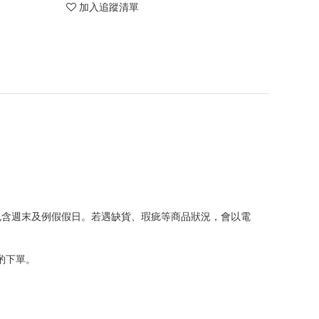
加入追蹤清單
包含週末及例假假日。若遇缺貨、瑕疵等商品狀況，會以電
斟酌下單。