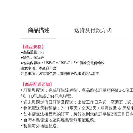
商品描述
送貨及付款方式
【產品規格】
●產品重量:15 g
●顏色：藍綠色
●包裝內容物：USB-C to USB-C 1.5M 傳輸充電傳輸線
注意事項：本產品不含
注意事項：因電腦色差，實際顏色以出貨商品為主
【商品配送須知】
• 訂購與配送：完成訂購流程後，商品將依訂單順序於3-
話、FB訊息或Line訊息聯繫。
• 週末與國定假日訂購及配送：出貨工作日為週一至週五，
• 物流配送天數預估：7-11兩天 / 全家3天 / 順豐速遞
• 如本店無法接受您的訂單，將於收到您的訂單後2個工作日
• 台灣本島偏遠地區與離島暫無宅配服務。
• 暫無海外地區配送。