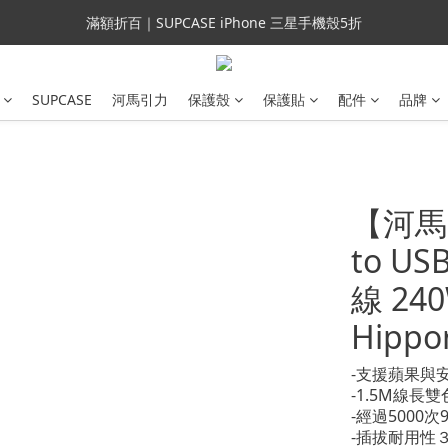
會員699免運｜父親節禮手機殼5折、行動電源66折
滿額折百｜SUPCASE iPhone 三星手機殼5折
會員699免運｜父親節禮手機殼5折、行動電源66折
SUPCASE
河馬引力
保護殼
保護貼
配件
品牌
【河馬引
to U
線 240
Hippor
-支援蘋果與安
-1.5M線長
-經過5000
-插拔耐用性