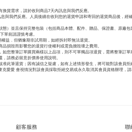
您有換貨需求，請於收到商品7天內訊息與我們反應。
內訊息與我們反應。人員後續在收到您的退貨申請和寄回的退貨商品後，經
始狀態）並且保持完整包裝（包括商品本體、配件、贈品、保證書、原廠
故下單前請謹慎考慮。
豫期權益．但猶豫期非試用期，如經拆封即無法退貨。
因商品損毀而影響您的退貨行使權利或需負擔毀壞之費用。
回，如您整筆訂單購買兩樣以上品項，則不可單獨品項退貨，需將整筆訂單
歸還，請務必留意折價券使用說明。
會核准此筆退貨；因有誠信之疑慮，如有上述情形發生，將可能對該會員拒
ve麥克愛愛 會視情況對該會員採取拒絕交易或永久取消其會員資格辦理，
顧客服務
聯