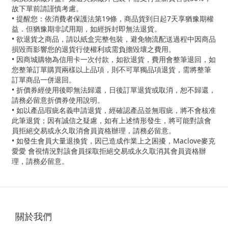
故下單前請謹慎考慮。
• 提醒您：依消費者保護法第19條，商品貨到日起7天享猶豫期權
益．但猶豫期非試用期，如經拆封即無法退貨。
• 欲退貨之商品，請以紙盒完整包裝，避免物流配送過程中因商品
損毀而影響您的退貨行使權利或需負擔毀壞之費用。
• 因商城購物為信用卡一次付款，如欲退貨，費用會整筆退回，如
您整筆訂單購買兩樣以上品項，則不可單獨品項退貨，需將整筆
訂單商品一併退回。
• 折價券經使用後即無法歸還，日後訂單退貨或取消，恕不歸還，
請務必留意折價券使用說明。
• 如以產品瑕疵名義申請退貨，經確認產品並無瑕疵，將不會核准
此筆退貨；因有誠信之疑慮，如有上述情形發生，將可能對該會
員拒絕交易或永久取消會員資格辦理，請務必留意。
• 如發生會員大量退換貨，因已造成作業上之困擾，Maclove麥克
愛愛 會視情況對該會員採取拒絕交易或永久取消其會員資格辦
理，請務必留意。
關於我們