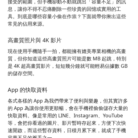
接受的範圍，但手機卻動不動就跳出「容量不足」的訊
息，讓你不得不忍痛刪除一些珍貴的回憶或實用的工
具。到底是哪些容量小偷在作祟？下面就帶你揪出這些
常見的佔用來源。
高畫質照片與 4K 影片
現在使用手機隨手一拍，都能擁有媲美專業相機的高畫
質，但你知道這些高畫質照片可能是數 MB 起跳，特別
是 4K 超高畫質影片，短短幾分鐘就可能輕易佔據數 GB
的儲存空間。
App 的快取資料
各式各樣的 App 為我們帶來了便利與樂趣，但其實許多
的 App 為讓你使用更順暢，會在手機裡偷偷儲存大量的
快取資料。像是常用的 LINE、Instagram、YouTube
等，會把你看過的圖片、影片暫時存起來，方便下次快
速開啟，而這些暫存資料，日積月累下來，就成了手機
容量不足的兇手之一。